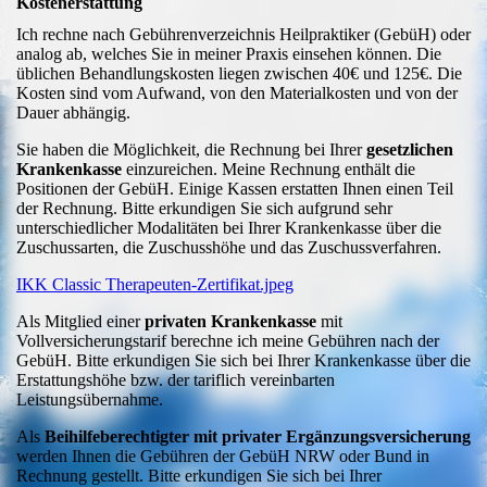
Kostenerstattung
Ich rechne nach Gebührenverzeichnis Heilpraktiker (GebüH) oder
analog ab, welches Sie in meiner Praxis einsehen können. Die
üblichen Behandlungskosten liegen zwischen 40€ und 125€. Die
Kosten sind vom Aufwand, von den Materialkosten und von der
Dauer abhängig.
Sie haben die Möglichkeit, die Rechnung bei Ihrer
gesetzlichen
Krankenkasse
einzureichen. Meine Rechnung enthält die
Positionen der GebüH. Einige Kassen erstatten Ihnen einen Teil
der Rechnung. Bitte erkundigen Sie sich aufgrund sehr
unterschiedlicher Modalitäten bei Ihrer Krankenkasse über die
Zuschussarten, die Zuschusshöhe und das Zuschussverfahren.
IKK Classic Therapeuten-Zertifikat.jpeg
Als Mitglied einer
privaten Krankenkasse
mit
Vollversicherungstarif berechne ich meine Gebühren nach der
GebüH. Bitte erkundigen Sie sich bei Ihrer Krankenkasse über die
Erstattungshöhe bzw. der tariflich vereinbarten
Leistungsübernahme.
Als
Beihilfeberechtigter mit privater Ergänzungsversicherung
werden Ihnen die Gebühren der GebüH NRW oder Bund in
Rechnung gestellt. Bitte erkundigen Sie sich bei Ihrer