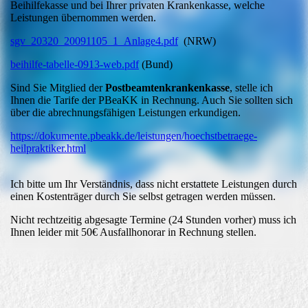
Beihilfekasse und bei Ihrer privaten Krankenkasse, welche
Leistungen übernommen werden.
sgv_20320_20091105_1_Anlage4.pdf
(NRW)
beihilfe-tabelle-0913-web.pdf
(Bund)
Sind Sie Mitglied der
Postbeamtenkrankenkasse
, stelle ich
Ihnen die Tarife der PBeaKK in Rechnung. Auch Sie sollten sich
über die abrechnungsfähigen Leistungen erkundigen.
https://dokumente.pbeakk.de/leistungen/hoechstbetraege-
heilpraktiker.html
Ich bitte um Ihr Verständnis, dass nicht erstattete Leistungen durch
einen Kostenträger durch Sie selbst getragen werden müssen.
Nicht rechtzeitig abgesagte Termine (24 Stunden vorher) muss ich
Ihnen leider mit 50€ Ausfallhonorar in Rechnung stellen.